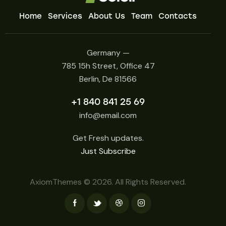
Home
Services
About Us
Team
Contacts
Germany —
785 15h Street, Office 47
Berlin, De 81566
+1 840 841 25 69
info@email.com
Get Fresh updates.
Just Subscribe
AxiomThemes
© 2026. All Rights Reserved.