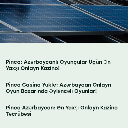
Pinco: Azərbaycanlı Oyunçular Üçün Ən
Yaxşı Onlayn Kazino!
Pinco Casino Yukle: Azərbaycan Onlayn
Oyun Bazarında Əyləncəli Oyunlar!
Pinco Azərbaycan: Ən Yaxşı Onlayn Kazino
Təcrübəsi