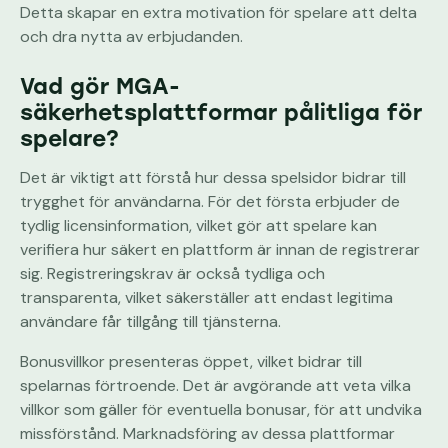
Detta skapar en extra motivation för spelare att delta
och dra nytta av erbjudanden.
Vad gör MGA-
säkerhetsplattformar pålitliga för
spelare?
Det är viktigt att förstå hur dessa spelsidor bidrar till
trygghet för användarna. För det första erbjuder de
tydlig licensinformation, vilket gör att spelare kan
verifiera hur säkert en plattform är innan de registrerar
sig. Registreringskrav är också tydliga och
transparenta, vilket säkerställer att endast legitima
användare får tillgång till tjänsterna.
Bonusvillkor presenteras öppet, vilket bidrar till
spelarnas förtroende. Det är avgörande att veta vilka
villkor som gäller för eventuella bonusar, för att undvika
missförstånd. Marknadsföring av dessa plattformar