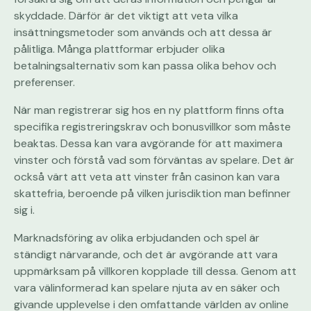
skyddade. Därför är det viktigt att veta vilka
insättningsmetoder som används och att dessa är
pålitliga. Många plattformar erbjuder olika
betalningsalternativ som kan passa olika behov och
preferenser.
När man registrerar sig hos en ny plattform finns ofta
specifika registreringskrav och bonusvillkor som måste
beaktas. Dessa kan vara avgörande för att maximera
vinster och förstå vad som förväntas av spelare. Det är
också värt att veta att vinster från casinon kan vara
skattefria, beroende på vilken jurisdiktion man befinner
sig i.
Marknadsföring av olika erbjudanden och spel är
ständigt närvarande, och det är avgörande att vara
uppmärksam på villkoren kopplade till dessa. Genom att
vara välinformerad kan spelare njuta av en säker och
givande upplevelse i den omfattande världen av online