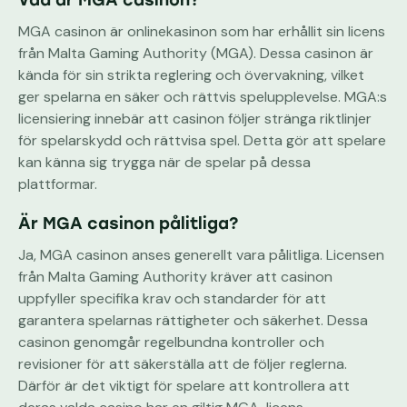
Vad är MGA casinon?
MGA casinon är onlinekasinon som har erhållit sin licens
från Malta Gaming Authority (MGA). Dessa casinon är
kända för sin strikta reglering och övervakning, vilket
ger spelarna en säker och rättvis spelupplevelse. MGA:s
licensiering innebär att casinon följer stränga riktlinjer
för spelarskydd och rättvisa spel. Detta gör att spelare
kan känna sig trygga när de spelar på dessa
plattformar.
Är MGA casinon pålitliga?
Ja, MGA casinon anses generellt vara pålitliga. Licensen
från Malta Gaming Authority kräver att casinon
uppfyller specifika krav och standarder för att
garantera spelarnas rättigheter och säkerhet. Dessa
casinon genomgår regelbundna kontroller och
revisioner för att säkerställa att de följer reglerna.
Därför är det viktigt för spelare att kontrollera att