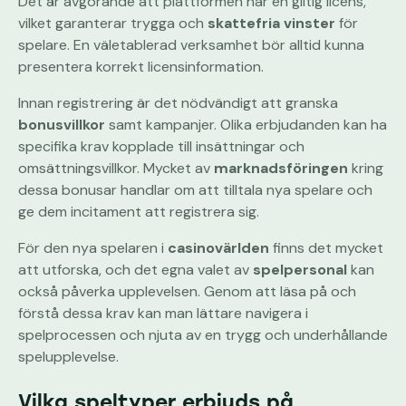
Det är avgörande att plattformen har en giltig licens,
vilket garanterar trygga och
skattefria vinster
för
spelare. En väletablerad verksamhet bör alltid kunna
presentera korrekt licensinformation.
Innan registrering är det nödvändigt att granska
bonusvillkor
samt kampanjer. Olika erbjudanden kan ha
specifika krav kopplade till insättningar och
omsättningsvillkor. Mycket av
marknadsföringen
kring
dessa bonusar handlar om att tilltala nya spelare och
ge dem incitament att registrera sig.
För den nya spelaren i
casinovärlden
finns det mycket
att utforska, och det egna valet av
spelpersonal
kan
också påverka upplevelsen. Genom att läsa på och
förstå dessa krav kan man lättare navigera i
spelprocessen och njuta av en trygg och underhållande
spelupplevelse.
Vilka speltyper erbjuds på