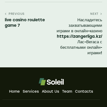
PREVIOUS
NEXT
live casino roulette
Насладитесь
game 7
захватывающими
играми в онлайн-казино
https://zangerliga.kz/
Лас-Вегаса с
бесплатными онлайн-
играми!
Home
Services
About Us
Team
Contacts