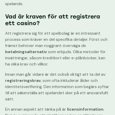
spelande.
Vad är kraven för att registrera
ett casino?
Att registrera sig för ett spelbolag är en intressant
process som kräver en del specifika detaljer. Först och
främst behöver man noggrant överväga de
betalningsalternativ
som erbjuds. Olika metoder för
insättningar, såsom kreditkort eller e-plånböcker, kan
ha olika krav och villkor.
Innan man går vidare är det också viktigt att ta del av
registreringskrav
, som ofta inkluderar ålder och
identitetsverifiering. Den information som begärs syftar
till att säkerställa att spelandet sker på ett ansvarsfullt
sätt.
En annan aspekt att tänka på är
licensinformation
.