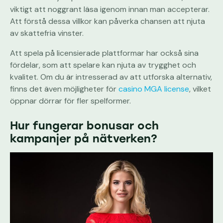
viktigt att noggrant läsa igenom innan man accepterar.
Att förstå dessa villkor kan påverka chansen att njuta
av skattefria vinster.
Att spela på licensierade plattformar har också sina
fördelar, som att spelare kan njuta av trygghet och
kvalitet. Om du är intresserad av att utforska alternativ,
finns det även möjligheter för
casino MGA license
, vilket
öppnar dörrar för fler spelformer.
Hur fungerar bonusar och
kampanjer på nätverken?