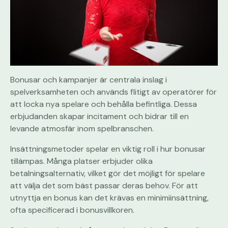
Bonusar och kampanjer är centrala inslag i
spelverksamheten och används flitigt av operatörer för
att locka nya spelare och behålla befintliga. Dessa
erbjudanden skapar incitament och bidrar till en
levande atmosfär inom spelbranschen.
Insättningsmetoder spelar en viktig roll i hur bonusar
tillämpas. Många platser erbjuder olika
betalningsalternativ, vilket gör det möjligt för spelare
att välja det som bäst passar deras behov. För att
utnyttja en bonus kan det krävas en minimiinsättning,
ofta specificerad i bonusvillkoren.