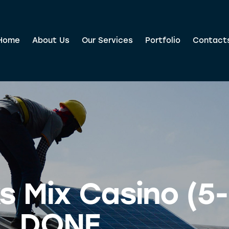
Home
About Us
Our Services
Portfolio
Contact
ks Mix Casino (5-
DONE