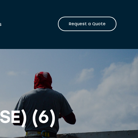
s
Request a Quote
SE) (6)