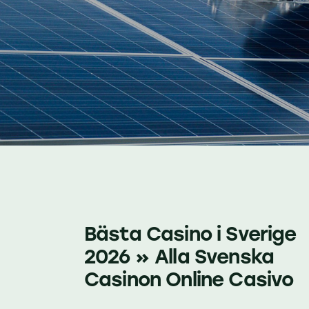
Bästa Casino i Sverige
2026 » Alla Svenska
Casinon Online Casivo