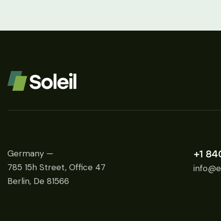
Germany —
+1 84
785 15h Street, Office 47
info@e
Berlin, De 81566