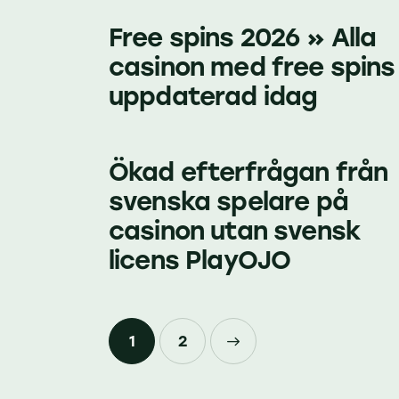
Free spins 2026 » Alla
casinon med free spins
uppdaterad idag
Ökad efterfrågan från
svenska spelare på
casinon utan svensk
licens PlayOJO
1
>
2