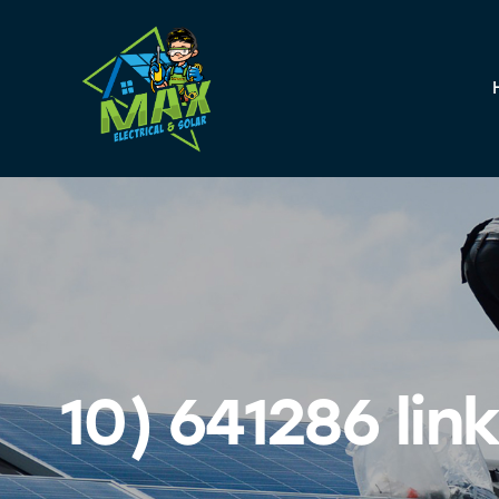
10) 641286 lin