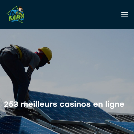
253 meilleurs casinos en ligne