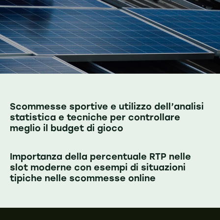
Scommesse sportive e utilizzo dell’analisi
statistica e tecniche per controllare
meglio il budget di gioco
Importanza della percentuale RTP nelle
slot moderne con esempi di situazioni
tipiche nelle scommesse online