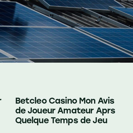
r
Betcleo Casino Mon Avis
de Joueur Amateur Aprs
Quelque Temps de Jeu