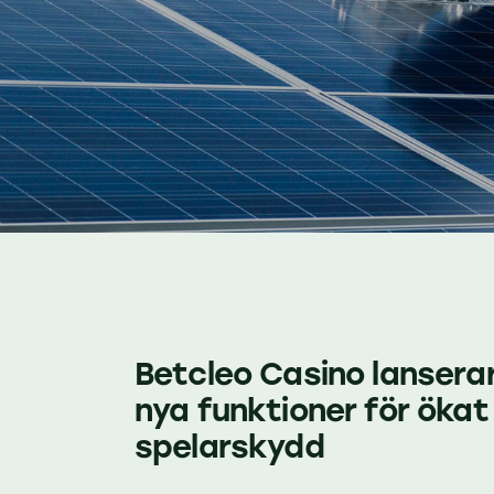
Betcleo Casino lansera
nya funktioner för ökat
spelarskydd