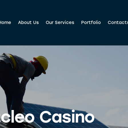
Home
About Us
Our Services
Portfolio
Contact
cleo Casino