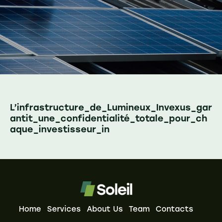
L’infrastructure_de_Lumineux_Invexus_gar
antit_une_confidentialité_totale_pour_ch
aque_investisseur_in
Home
Services
About Us
Team
Contacts