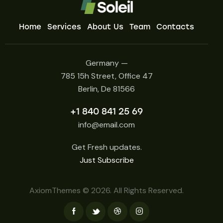
Home
Services
About Us
Team
Contacts
Germany —
785 15h Street, Office 47
Berlin, De 81566
+1 840 841 25 69
info@email.com
Get Fresh updates.
Just Subscribe
AxiomThemes
© 2026. All Rights Reserved.