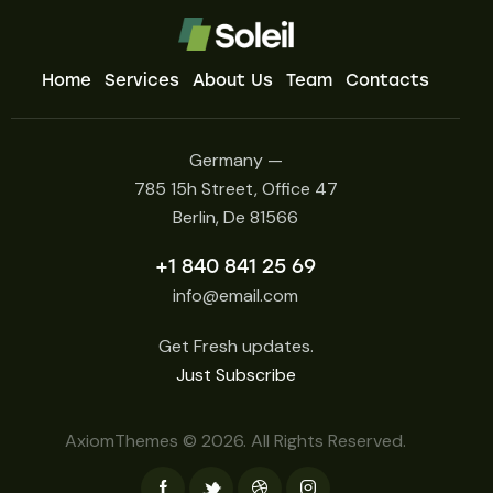
Home
Services
About Us
Team
Contacts
Germany —
785 15h Street, Office 47
Berlin, De 81566
+1 840 841 25 69
info@email.com
Get Fresh updates.
Just Subscribe
AxiomThemes
© 2026. All Rights Reserved.