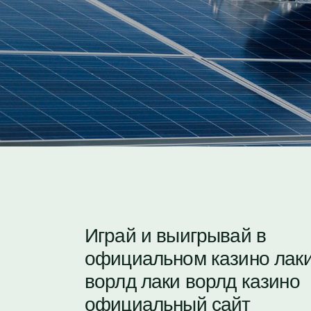
Играй и выигрывай в
официальном казино лак
ворлд лаки ворлд казино
официальный сайт