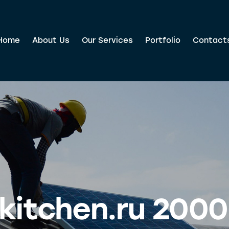
Home
About Us
Our Services
Portfolio
Contact
-kitchen.ru 2000