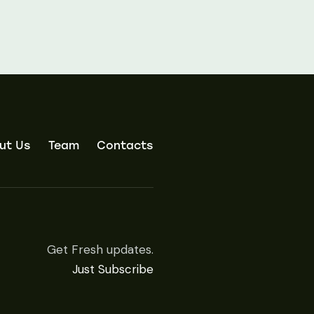
ut Us
Team
Contacts
Get Fresh updates.
Just Subscribe