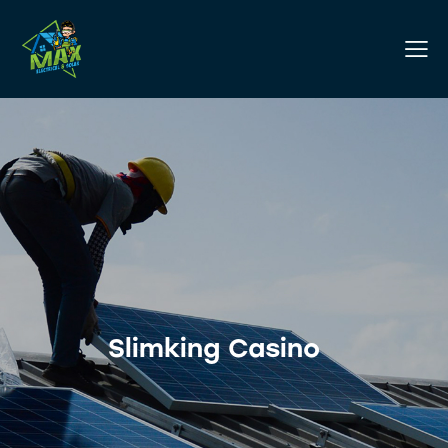
Slimking Casino